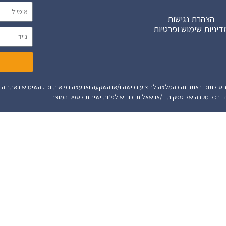
הצהרת נגישות
דיניות שימוש ופרטיות
אתר זה הינו מידע הנלקח מספק המוצר או מידע המיוצר על ידי AI. אין לתייחס לתוכן באתר זה כהמלצה לביצוע רכישה ו/או השקעה ואו עצה רפוא
. בכל מקרה של ספקות ו/או שאלות וכו' יש לפנות ישירות לספק המוצר