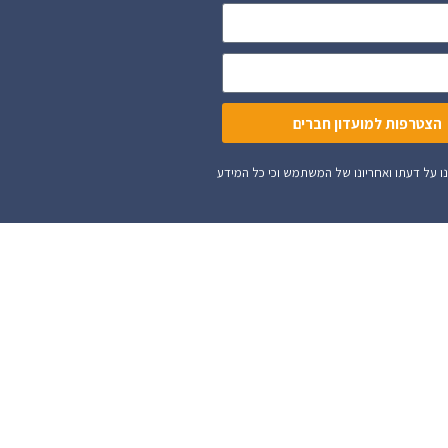
הצטרפות למועדון חברים
ית וכו'. השימוש באתר הינו על דעתו ואחריונו של המשתמש וכי כל המידע