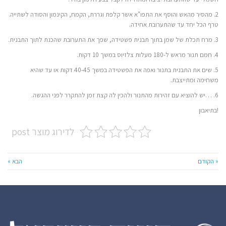
2. מהסיר מהאש והוסף את התפו"א אשר קלפת וגררת, הקמח, הקינמון והסודה לשתייה.
טרף הכל יחד עד שהתערובת אחידה.
3. מרח תכלת של שמן בתוך תבנית פשטידה, שפך את התערובת שהכנת לתוך התבנית.
4. חמם תנור מראש ל-180 מעלות צלזיוס במשך 10 דקות.
5. שים את התבנית בתנור ואפה את הפשטידה במשך 40-45 דקות או עד שהיא
משחימה ומתייצבת.
6. …יש להוציא עם זהירות מהתנור ולהכין לה קצת זמן להתקרר לפני ההגשה.
!בתיאבון
לדירוג מוצר post
« הקודם
הבא »