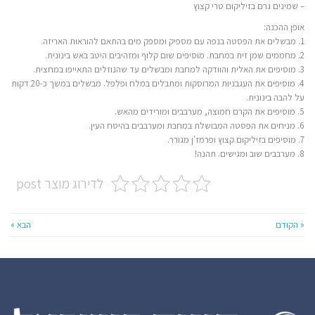
– שמינים גרם בזיליקום טרי קצוץ
אופן ההכנה:
1. מבשלים את הפסטה בנפה עם מספיק ומספק מים בהתאם להוראות האריזה.
2. מחממים שמן זית במחבת. מוסיפים שום קלוף ומזהיבים היטב באש בינונית.
3. מוסיפים את האלית והוודקה למחבת ומבשלים עד שהנוזלים התאייפו במחצית.
4. מוסיפים את העגבניות המרוסקות ומתבלים במלח ופלפל. מבשלים במשך כ-20 דקות
על להבה בינונית.
5. מוסיפים את הקרם חמוצה, מערבבים ומורידים מהאש.
6. מניחים את הפסטה המבושלת במחבת ומערבבים בהיסח העין.
7. מוסיפים בזיליקום קצוץ ופרמז'ן מגורר.
8. מערבבים שוב ומגישים. תהנה!
לדירוג מוצר post
« הקודם
הבא »