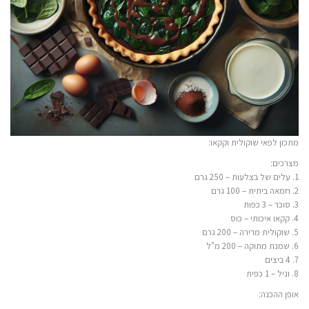
מתכון לפאי שוקולית וקקאו:
מצרכים:
1. עלים של בצלעות – 250 גרם
2. חמאה ביתית – 100 גרם
3. סוכר – 3 כפות
4. קקאו איכותי – כוס
5. שוקולית מרירה – 200 גרם
6. שמנת מתוקה – 200 מ"ל
7. 4 ביצים
8. וניל – 1 כפית
אופן ההכנה: