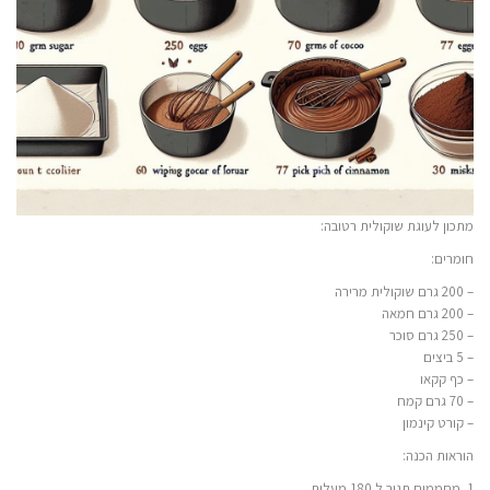
מתכון לעוגת שוקולית רטובה:
חומרים:
– 200 גרם שוקולית מרירה
– 200 גרם חמאה
– 250 גרם סוכר
– 5 ביצים
– כף קקאו
– 70 גרם קמח
– קורט קינמון
הוראות הכנה:
1. מחממים תנור ל 180 מעלות.