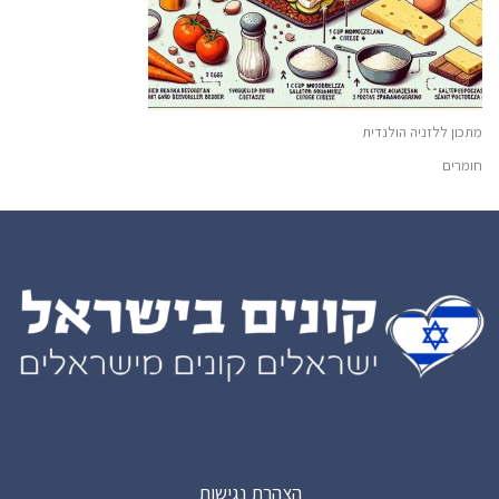
מתכון ללזניה הולנדית
חומרים
הצהרת נגישות