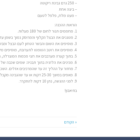
– 250 גרם גבינת ריקוטה
– ביצה אחת
– מעט מלח, פלפל לטעם
הוראות ההכנה:
1. מחממים תנור לחום של 180 מעלות.
2. מטגנים את הבצל הקלוף והמרוסק נמוך בשמן עד שהוא מתחיל להתזהב.
3. מוסיפים את השום והבשר הטחון לעם הבצל ומבשלים על להבה חזקה לאורך 8-10 דקות.
4. מוסיפים את רוטב הטומטו לתערובת, מוסיפים מלח ופלפל ומכסים את סיר הבישול. מבשלים לאורך 20-25 דקות בחום נמוך.
5. בתוך קערה מערבבים את חצי מכמות המוצרלה, גבינת ריקוטה, ביצה, ומלח ופלפל לפי הטעם.
6. מכינים את הלזניה בתוך תבניה: שמים שכבה של הרוטב, שכבה של דפי הלזניה, שכבה של תערובת הקטעים.
7. מחזור על ההליך זה עד שהמרכיבים אזלים. השכבה האחרונה צריכה להיות מחמאת ו / או גבינת מוצרלה.
8. מאפים במשך 25-30 דקות או עד שהגבינה מקבלת צבע זהבי.
9. לפני ההגשה, נתן 10 דקות להתקרר.
בתיאבון!
« הקודם